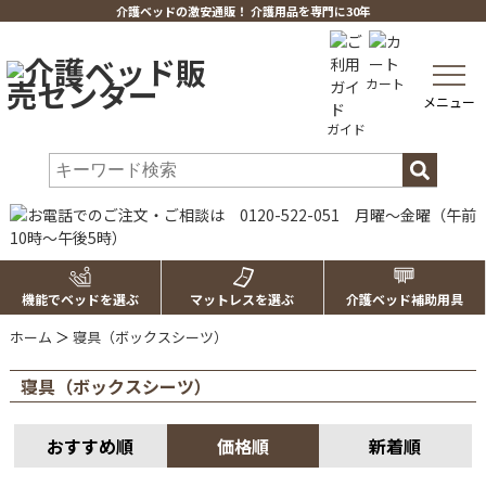
介護ベッドの激安通販！ 介護用品を専門に30年
toggle
カート
navig
メニュー
ガイド
機能でベッドを選ぶ
マットレスを選ぶ
介護ベッド補助用具
ホーム
＞
寝具（ボックスシーツ）
寝具（ボックスシーツ）
おすすめ順
価格順
新着順