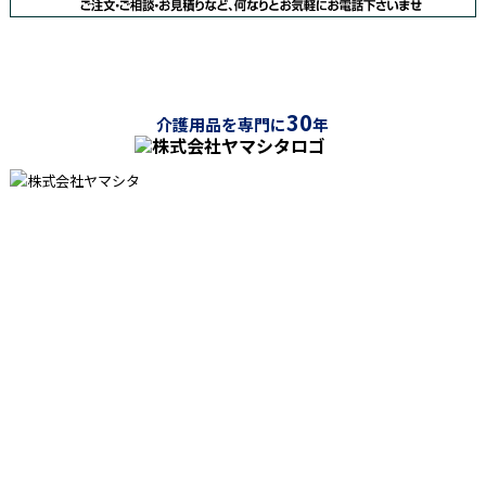
30
介護用品を専門に
年