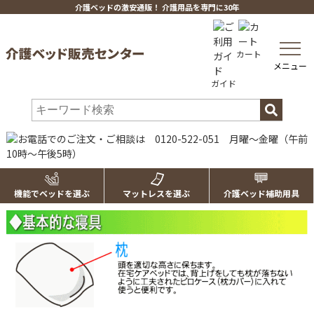
介護ベッドの激安通販！ 介護用品を専門に30年
toggle
カート
navig
メニュー
ガイド
機能でベッドを選ぶ
マットレスを選ぶ
介護ベッド補助用具