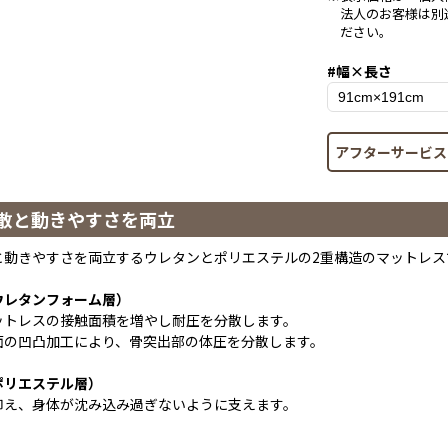
法人のお客様は別
ださい。
#幅×長さ
アフターサービス
散と動きやすさを両立
と動きやすさを両立するウレタンとポリエステルの2重構造のマットレス
ウレタンフォーム層）
ットレスの接触面積を増やし耐圧を分散します。
面の凹凸加工により、骨突出部の体圧を分散します。
ポリエステル層）
抑え、身体が沈み込み過ぎないように支えます。