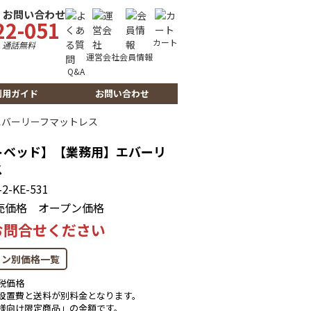
・お問い合わせ
22-051
カート
時
通話無料
運営会社
会員情報
Q&A
利用ガイド
お問い合わせ
エバーリーフマットレス
トベッド】【業務用】エバーリ
ス
-KE-531
売価格
オープン価格
お問合せください
ョン別価格一覧
税価格
設置費と送料が別料金となります。
様向け限定商品」の金額です。