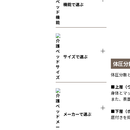
機能で選ぶ
サイズで選ぶ
体圧分
体圧分散
■上層（
身体とマ
また、表
■下層（
メーカーで選ぶ
底付きを