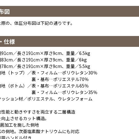
布図
た際の、体圧分布図は下記の通りです。
・仕様
91cm／長さ191cm×厚さ9cm、重量／6.5kg
m／長さ191cm×厚さ9cm、重量／6kg
／長さ191cm×厚さ9cm、重量／5.5kg
側地（トップ）／表・フィルム…ポリウレタン30％
基布…ポリエステル70％
トム）／表・基布…ポリエステル65％
フィルム…ポリウレタン35％
ョン材／ポリエステル、ウレタンフォーム
散性能と動きやすさを両立する二層構造
を向上させるカット構造。
抗菌加工を施した側地
応の側地。次亜塩素酸ナトリウムにも対応
び用ハンドル付き