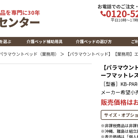
お電話でのご注文
0120-5
品を専門に30年
平日10時～17
を選ぶ
介護ベッド補助用具
介護ベッドの選び方
ご
パラマウントベッド（業務用）
＞
【パラマウントベッド】【業務用】
【パラマウン
ーフマットレ
［型番］KB-PAR-2
メーカー希望小
販売価格は
サイズ・オプシ
※非課税商品は非課
※沖縄、離島は組立
※表示価格は「個人