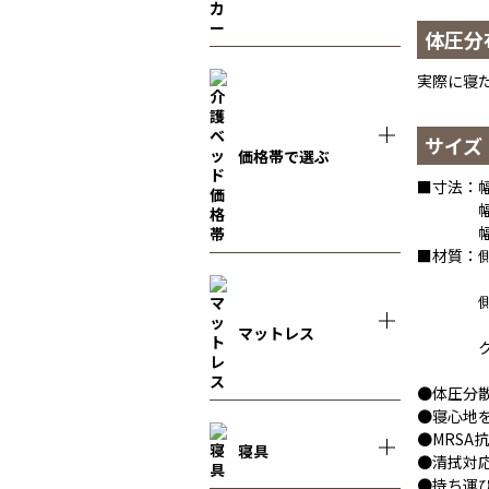
体圧分
実際に寝
サイズ
価格帯で選ぶ
■寸法：幅
幅83c
幅78cm
■材質：
裏・
側地（ボ
裏・
マットレス
クッシ
●体圧分
●寝心地
●MRSA
寝具
●清拭対
●持ち運