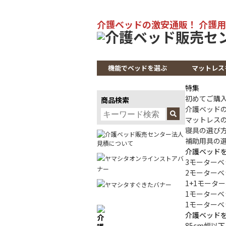
介護ベッドの激安通販！ 介護用
機能でベッドを選ぶ
マットレス
特集
初めてご購
商品検索
介護ベッド
マットレス
寝具の選び
補助用具の
介護ベッド
3モーターベ
2モーターベ
1+1モータ
1モーターベ
1モーターベ
介護ベッド
85cm幅以下