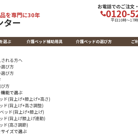
お電話でのご注文
0120-5
品を専門に30年
平日10時～17
を選ぶ
介護ベッド補助用具
介護ベッドの選び方
ご
入される方へ
の選び方
の選び方
方
選び方
を機能で選ぶ
ッド(背上げ+膝上げ+高さ)
ッド(背上げ+高さ調整)
ーベッド(背上げ+膝上げ)
ッド(背上げ膝上げ連動)
ッド(高さ調節)
をサイズで選ぶ