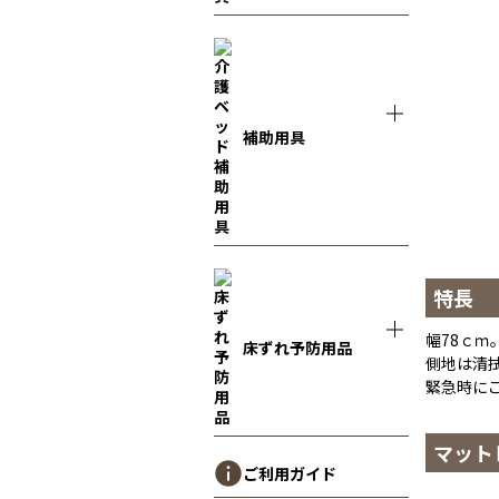
補助用具
特長
幅78ｃ
床ずれ予防用品
側地は清
緊急時に
マット
ご利用ガイド