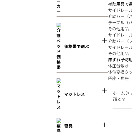
補助用具で
サイドレー
介助バー（
テーブル（
その他用品
サイドレー
介助バー（
価格帯で選ぶ
サイドレー
その他用品
床ずれ予防
体圧分散オ
体位変換ク
円座・角座
ホーム
＞
マットレス
78ｃｍ
寝具