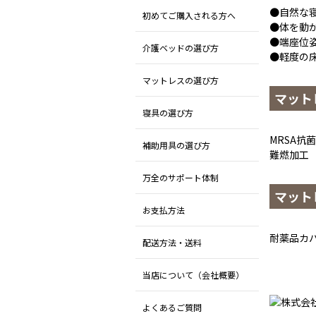
●自然な
初めてご購入される方へ
●体を動
●端座位
介護ベッドの選び方
●軽度の
マットレスの選び方
マット
寝具の選び方
MRSA抗
補助用具の選び方
難燃加工
万全のサポート体制
マット
お支払方法
耐薬品カ
配送方法・送料
当店について（会社概要）
よくあるご質問