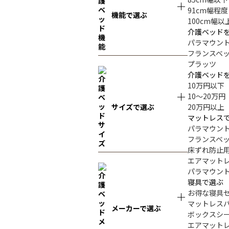
91cm幅程度
機能で選ぶ
100cm幅以
介護ベッド
パラマウン
フランスベ
プラッツ
介護ベッド
10万円以下
10～20万円
サイズで選ぶ
20万円以上
マットレス
パラマウン
フランスベ
床ずれ防止
エアマット
パラマウン
寝具で選ぶ
お得な寝具
マットレス
メーカーで選ぶ
ボックスシ
エアマット