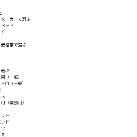
上
をメーカーで選ぶ
トベッド
ッド
を価格帯で選ぶ
で選ぶ
ト用（一般）
ッド用（一般）
用
レス
ト用（業務用）
セット
パッド
ーツ
レス