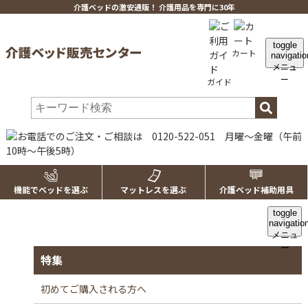
介護ベッドの激安通販！ 介護用品を専門に30年
toggle
カート
navigatio
メニュ
ー
ガイド
機能でベッドを選ぶ
マットレスを選ぶ
介護ベッド補助用具
toggle
navigatio
メニュ
ー
特集
初めてご購入される方へ