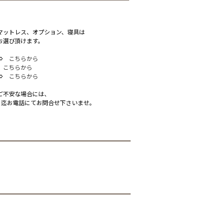
マットレス、オプション、寝具は
お選び頂けます。
 ⇒
こちらから
⇒
こちらから
 ⇒
こちらから
ご不安な場合には、
】
迄お電話にてお問合せ下さいませ。
）