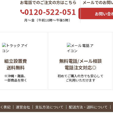
お電話でのご注文の方はこちら
メールでのお問
0120-522-051
お問い合
月〜金（午前10時〜午後5時）
組立設置費
無料電話/メール相談
送料無料
電話注文対応◎
※沖縄・離島、
初めてご購入の方でも安心して
一部商品を除く
ご利用いただけます
く表記
運営会社
支払方法について
配送方法・送料について