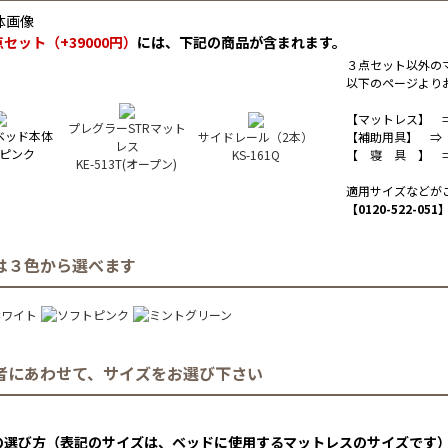
セット（+39000円）
には、下記の商品が含まれます。
３点セット以外の
以下のページより
【マットレス】
プレグラーSTRマット
ベッド本体
サイドレール（2本）
【補助用具】 
レス
ピンク
KS-161Q
【 寝 具 】
KE-513T(オープン)
適用サイズなどが
【0120-522-051
は３色から選べます
者にあわせて、サイズをお選び下さい
の選び方（表記のサイズは、ベッドに使用するマットレスのサイズです