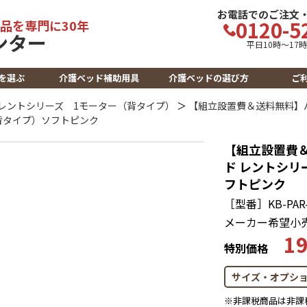
お電話でのご注文
0120-5
品を専門に30年
平日10時～17
を選ぶ
介護ベッド補助用具
介護ベッドの選び方
ご
レントシリーズ 1モーター（背タイプ）
＞
【組立設置費＆送料無料】パ
背タイプ）ソフトピンク
【組立設置費
ド レントシリ
フトピンク
［型番］KB-PAR-
メーカー希望小
19
特別価格
サイズ・オプシ
※非課税商品は非課