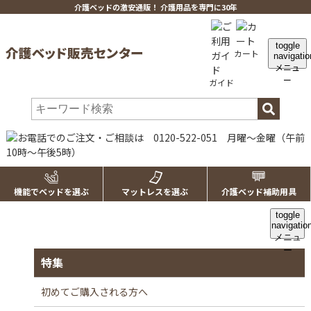
介護ベッドの激安通販！ 介護用品を専門に30年
toggle
カート
navigatio
メニュ
ー
ガイド
機能でベッドを選ぶ
マットレスを選ぶ
介護ベッド補助用具
toggle
navigatio
メニュ
ー
特集
初めてご購入される方へ