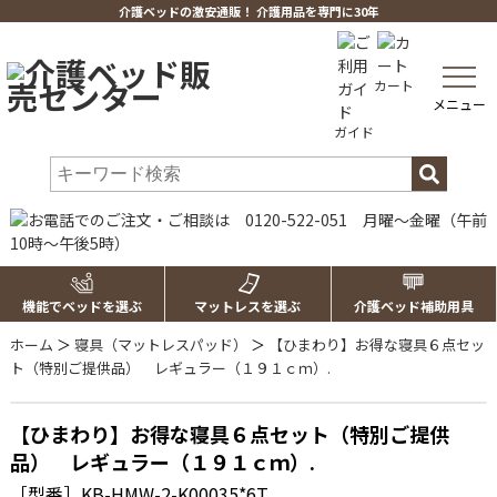
介護ベッドの激安通販！ 介護用品を専門に30年
toggle
カート
navig
メニュー
ガイド
機能でベッドを選ぶ
マットレスを選ぶ
介護ベッド補助用具
ホーム
＞
寝具（マットレスパッド）
＞
【ひまわり】お得な寝具６点セッ
ト（特別ご提供品） レギュラー（１９１ｃｍ）.
【ひまわり】お得な寝具６点セット（特別ご提供
品） レギュラー（１９１ｃｍ）.
［型番］KB-HMW-2-K00035*6T