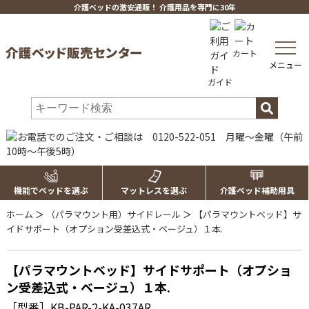
介護ベッドの激安通販！ 介護用品を専門に30年
toggle
カート
navig
メニュー
ガイド
機能でベッドを選ぶ
マットレスを選ぶ
介護ベッド補助用具
ホーム
＞
（パラマウント用）サイドレール
＞
【パラマウントベッド】サ
イドサポート（オプション受差込式・ベージュ）１本.
【パラマウントベッド】サイドサポート（オプショ
ン受差込式・ベージュ）１本.
［型番］KB-PAR-2-KA-037AR