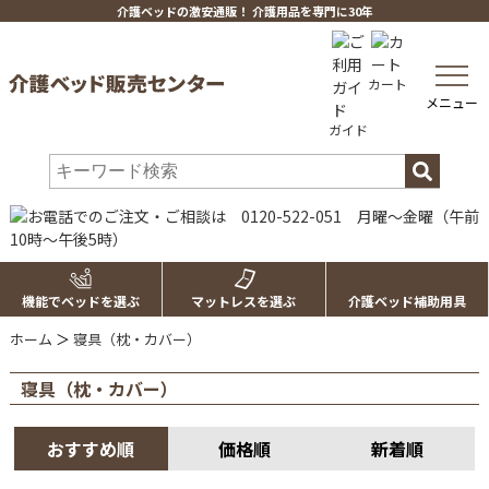
介護ベッドの激安通販！ 介護用品を専門に30年
toggle
カート
navig
メニュー
ガイド
機能でベッドを選ぶ
マットレスを選ぶ
介護ベッド補助用具
ホーム
＞
寝具（枕・カバー）
寝具（枕・カバー）
おすすめ順
価格順
新着順