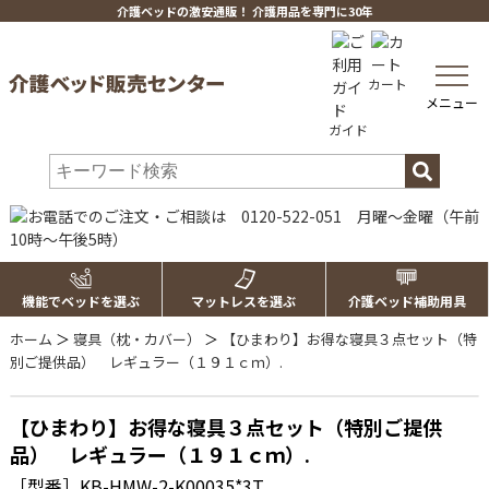
介護ベッドの激安通販！ 介護用品を専門に30年
toggle
カート
navig
メニュー
ガイド
機能でベッドを選ぶ
マットレスを選ぶ
介護ベッド補助用具
ホーム
＞
寝具（枕・カバー）
＞
【ひまわり】お得な寝具３点セット（特
別ご提供品） レギュラー（１９１ｃｍ）.
【ひまわり】お得な寝具３点セット（特別ご提供
品） レギュラー（１９１ｃｍ）.
［型番］KB-HMW-2-K00035*3T